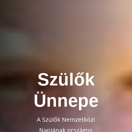
Szülők
Ünnepe
A Szülők Nemzetközi
Napjának országos