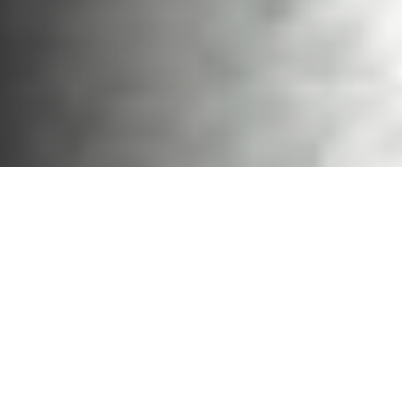
Szülők Ünnepe
Az ENSZ 2012-ben június 1-ét jelölte